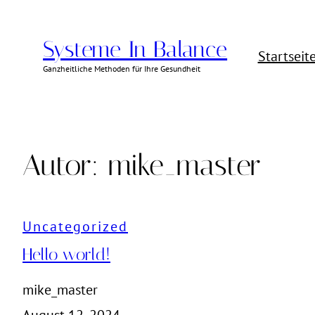
Zum
Inhalt
Systeme In Balance
Startseit
springen
Ganzheitliche Methoden für Ihre Gesundheit
Autor:
mike_master
Uncategorized
Hello world!
mike_master
August 12, 2024